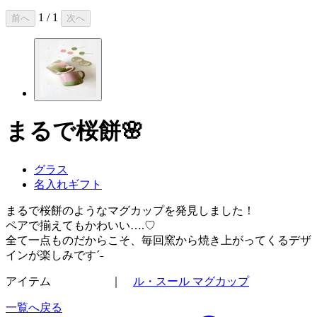
1 / 1
前へ
次へ
まるで桜餅🌸
グラス
名入れギフト
まるで桜餅のようなマグカップを発見しました！
ペアで揃えてもかわいい….♡
全て一点ものだからこそ、毎回窯から焼き上がってくるデザ
インが楽しみですˊ˗
アイテム ｜
ル・スール マグカップ
一覧へ戻る