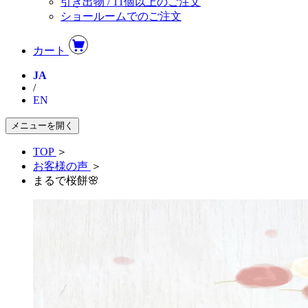
引き出物 / 11個以上のご注文
ショールームでのご注文
カート
JA
/
EN
メニューを開く
TOP
＞
お客様の声
＞
まるで桜餅🌸